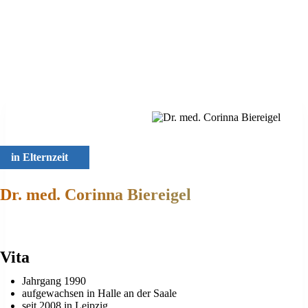
Vereinbarung.
Vom 17.07.2026 bis 07.08.2026 befindet sich unsere andrologische
Abteilung im Urlaub. Bitte haben Sie Verständnis, dass wir in dieser
Zeit keine Inseminationen und Spermiogramme anbieten.
in Elternzeit
Dr. med. Corinna Biereigel
Vita
Jahrgang 1990
aufgewachsen in Halle an der Saale
seit 2008 in Leipzig