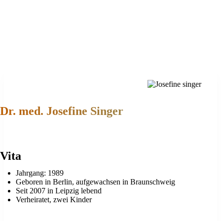
Vereinbarung.
Vom 17.07.2026 bis 07.08.2026 befindet sich unsere andrologische
Abteilung im Urlaub. Bitte haben Sie Verständnis, dass wir in dieser
Zeit keine Inseminationen und Spermiogramme anbieten.
Dr. med. Josefine Singer
Vita
Jahrgang: 1989
Geboren in Berlin, aufgewachsen in Braunschweig
Seit 2007 in Leipzig lebend
Verheiratet, zwei Kinder